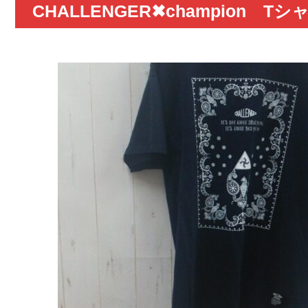
CHALLENGER✖champion T