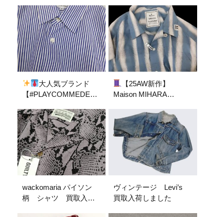
ンビ
【#HYKE】のス
【#RRL（ダブルアール
ウェットシャツが入荷
エル）】のフランネル
しました
シャツが #ストックヤー
ド鵜沼店 に入荷しまし
た
大人気ブランド
【25AW新作】
【#PLAYCOMMEDESGARCONS】
Maison MIHARA
のストライプシャツ入
YASUHIROのネップス
荷
トライプシャツ入荷！
wackomaria パイソン
ヴィンテージ Levi’s
柄 シャツ 買取入荷
買取入荷しました
しました