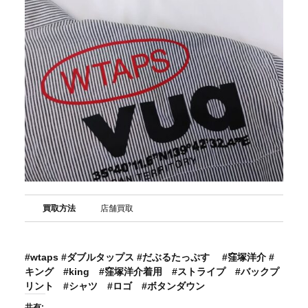
買取方法
店舗買取
#wtaps
#ダブルタップス
#だぶるたっぷす
#窪塚洋介
#
キング
#king
#窪塚洋介着用
#ストライプ
#バックプ
リント
#シャツ
#ロゴ
#ボタンダウン
共有: