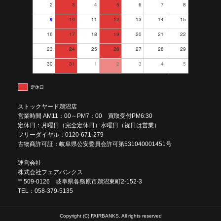
2
3
4
5
6
7
8
9
10
11
12
13
14
15
16
17
18
19
20
21
22
23
24
25
26
27
28
29
30
31
1
2
3
4
5
定休日
ストックヤード鵜沼店
営業時間 AM11：00～PM7：00 買取受付PM6:30
定休日：月曜日（完全定休日）水曜日（祝日は営業）
フリーダイヤル：0120-671-279
古物商許可証：岐阜県公安委員会許可第531040001451号
運営会社
株式会社フェアバンクス
〒509-0126 岐阜県各務原市鵜沼東町2-152-3
TEL：058-379-5135
Copyright (C) FAIRBANKS. All rights reserved