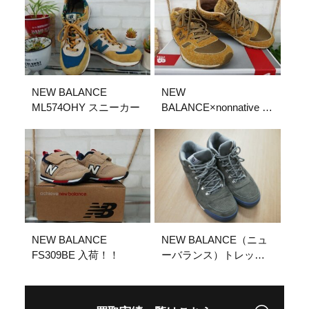
NEW BALANCE
NEW
ML574OHY スニーカー
BALANCE×nonnative ス
ニーカー
NEW BALANCE
NEW BALANCE（ニュ
FS309BE 入荷！！
ーバランス）トレッキ
ングシューズ
H710JC9 J.CREW別
注モデル 岐阜県各務