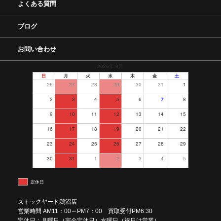
よくある質問
ブログ
お問い合わせ
2026年 8月
日
月
火
水
木
金
土
26
27
28
29
30
31
1
2
3
4
5
6
7
8
9
10
11
12
13
14
15
16
17
18
19
20
21
22
23
24
25
26
27
28
29
30
31
1
2
3
4
5
定休日
ストックヤード鵜沼店
営業時間 AM11：00～PM7：00 買取受付PM6:30
定休日：月曜日（完全定休日）水曜日（祝日は営業）