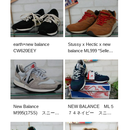
earth×new balance
Stussy x Hectic x new
CW620EEY
balance ML999 “Selle
Francais”
New Balance
NEW BALANCE ML５
M995(17SS) スニーカ
７４ネイビー スニー
ー
カー