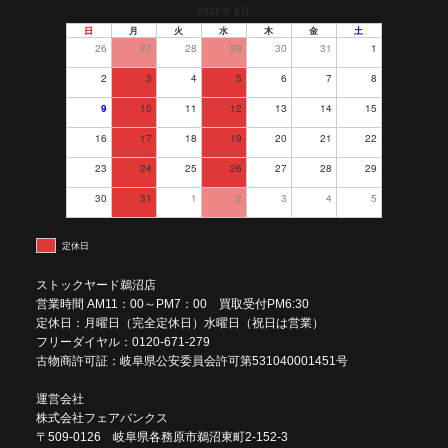
2026年 8月
日
月
火
水
木
金
土
26
27
28
29
30
31
1
2
3
4
5
6
7
8
9
10
11
12
13
14
15
16
17
18
19
20
21
22
23
24
25
26
27
28
29
30
31
1
2
3
4
5
定休日
ストックヤード鵜沼店
営業時間 AM11：00～PM7：00 買取受付PM6:30
定休日：月曜日（完全定休日）水曜日（祝日は営業）
フリーダイヤル：0120-671-279
古物商許可証：岐阜県公安委員会許可第531040001451号
運営会社
株式会社フェアバンクス
〒509-0126 岐阜県各務原市鵜沼東町2-152-3