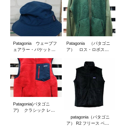
Patagonia ウェーブフ
Patagonia （パタゴニ
ェアラー・バケットハ
ア） ロス・ロボスジ
ット
ャケット カーキー L
サイズ 入荷しまし
た！！！ 岐阜県各務
原市 古着ブランド買
取販売ストックヤード
Patagonia(パタゴニ
ア) クラシック レト
ロ-X ベスト 赤色 M
patagonia（パタゴニ
サイズ 入荷！！！
ア） R2 フリース ベス