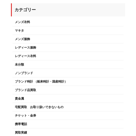
カテゴリー
メンズ衣料
マキタ
メンズ服飾
レディース服飾
レディース衣料
未分類
ノンブランド
ブランド時計 （舶来時計・国産時計）
ブランド品買取
貴金属
宅配買取 お取り扱いできないもの
チケット・金券
携帯電話
買取実績