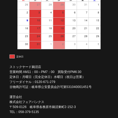
26
27
28
29
30
31
1
2
3
4
5
6
7
8
9
10
11
12
13
14
15
16
17
18
19
20
21
22
23
24
25
26
27
28
29
30
31
1
2
3
4
5
定休日
ストックヤード鵜沼店
営業時間 AM11：00～PM7：00 買取受付PM6:30
定休日：月曜日（完全定休日）水曜日（祝日は営業）
フリーダイヤル：0120-671-279
古物商許可証：岐阜県公安委員会許可第531040001451号
運営会社
株式会社フェアバンクス
〒509-0126 岐阜県各務原市鵜沼東町2-152-3
TEL：058-379-5135