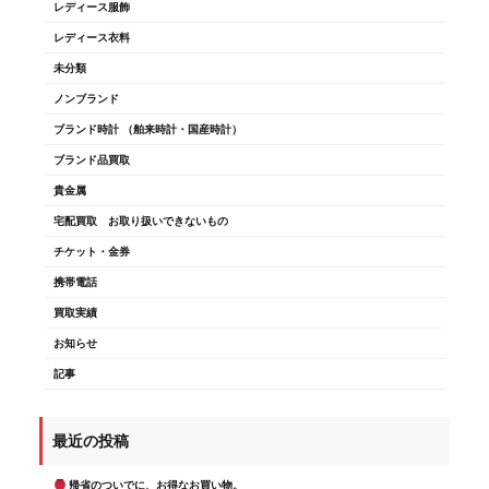
レディース服飾
レディース衣料
未分類
ノンブランド
ブランド時計 （舶来時計・国産時計）
ブランド品買取
貴金属
宅配買取 お取り扱いできないもの
チケット・金券
携帯電話
買取実績
お知らせ
記事
最近の投稿
帰省のついでに、お得なお買い物。