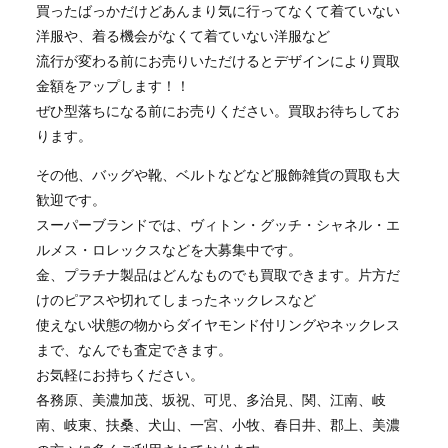
買ったばっかだけどあんまり気に行ってなくて着ていない
洋服や、着る機会がなくて着ていない洋服など
流行が変わる前にお売りいただけるとデザインにより買取
金額をアップします！！
ぜひ型落ちになる前にお売りください。買取お待ちしてお
ります。
その他、バッグや靴、ベルトなどなど服飾雑貨の買取も大
歓迎です。
スーパーブランドでは、ヴィトン・グッチ・シャネル・エ
ルメス・ロレックスなどを大募集中です。
金、プラチナ製品はどんなものでも買取できます。片方だ
けのピアスや切れてしまったネックレスなど
使えない状態の物からダイヤモンド付リングやネックレス
まで、なんでも査定できます。
お気軽にお持ちください。
各務原、美濃加茂、坂祝、可児、多治見、関、江南、岐
南、岐東、扶桑、犬山、一宮、小牧、春日井、郡上、美濃