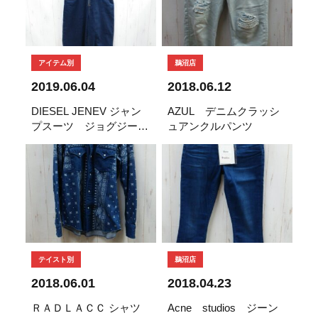
アイテム別
鵜沼店
2019.06.04
2018.06.12
DIESEL JENEV ジャン
AZUL デニムクラッシ
プスーツ ジョグジーン
ュアンクルパンツ
ズ オールインワン 入
荷
テイスト別
鵜沼店
2018.06.01
2018.04.23
ＲＡＤＬＡＣＣ シャツ
Acne studios ジーン