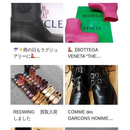
雨の日もラグジュ
【BOTTEGA
アリーに
VENETA “THE
【#MONCLER】の #キ
PUDDLE RUBBER
ックストリーム レイン
BOOTS” 入荷！】
ブーツが入荷しました
REDWING 買取入荷
COMME des
しました
GARCONS HOMME
PLUS × GEORGE