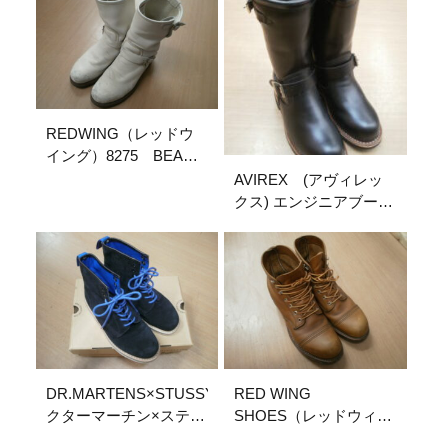
REDWING（レッドウ
イング）8275 BEAMS
別注エンジニアブー
AVIREX (アヴィレッ
ツ 岐阜県各務原市
クス) エンジニアブー
古着ブランド買取販売
ツ 岐阜県各務原市
ストックヤード
古着ブランド買取販売
ストックヤード
DR.MARTENS×STUSSY（ド
RED WING
クターマーチン×ステュ
SHOES（レッドウィン
ーシー）デザートブー
グ）8112 アイアンレ