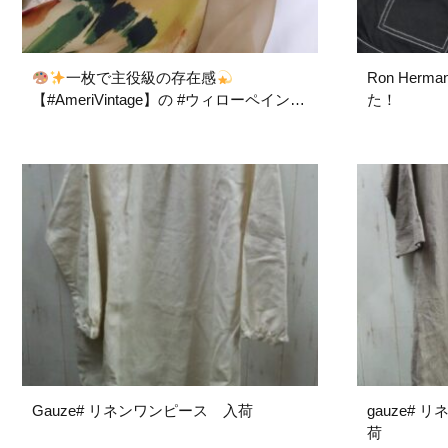
一枚で主役級の存在感
Ron He
【#AmeriVintage】の #ウィローペイント
た！
ドレス が入荷しました
Gauze# リネンワンピース 入荷
gauze# リネンプリーツワンピース 入
荷