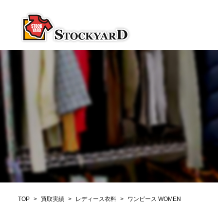
TOP
>
買取実績
>
レディース衣料
>
ワンピース WOMEN