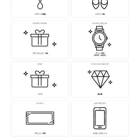
レディース服飾
レディース靴
BRAND GOODS
BRAND WATCH
ブランドバッグ･ 小物
ブランド時計
(舶来時計・国産時計)
BAG
Precious metal
バッグ
貴金属
TICKET
cell phone
チケット・金券
スマホ・タブレット